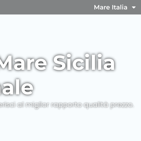
Mare Italia
Mare Sicilia
ale
erisci al miglior rapporto qualità prezzo.