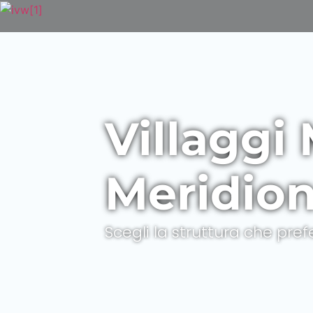
Villaggi 
Meridion
Scegli la struttura che pref