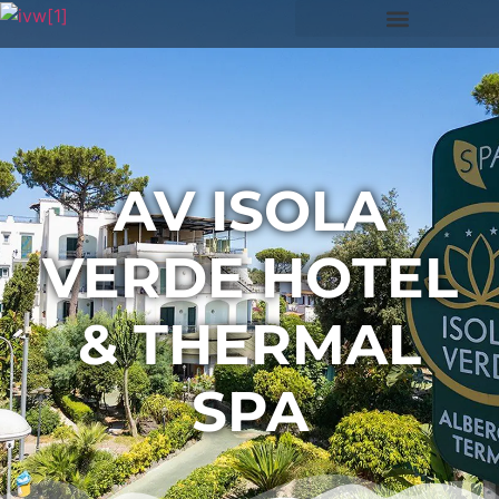
AV ISOLA
VERDE HOTEL
& THERMAL
SPA