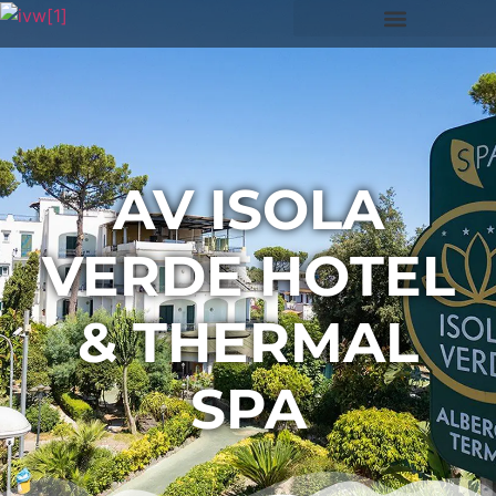
AV ISOLA
VERDE HOTEL
& THERMAL
SPA