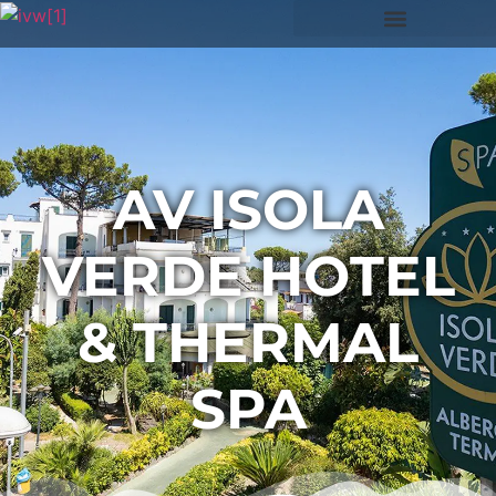
AV ISOLA
VERDE HOTEL
& THERMAL
SPA