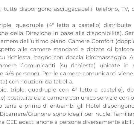
 tutte dispongono asciugacapelli, telefono, TV, ca
ple, quadruple (4° letto a castello) distribuite
e della Direzione in base alla disponibilità). Se
 camere dell’ultimo piano. Camere Comfort (doppie,
ispetto alle camere standard e dotate di balco
 su richiesta, bagno con doccia idromassaggio. A
mere Comunicanti (su richiesta) ubicate in
ne 4/6 persone). Per le camere comunicanti vie
sta) con riduzioni da tabella.
 triple, quadruple con 4° letto a castello), dot
e) costituite da 2 camere con unico servizio con bo
o terra e primo di entrambi gli Hotel dispongon
icamere/Giunone sono ideali per nuclei familiari 
rma CEE adatti anche a persone diversamente abili