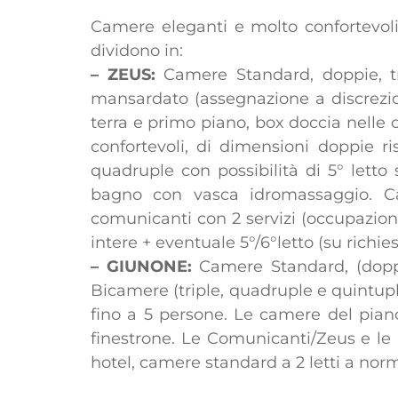
Camere eleganti e molto confortevoli;
dividono in:
– ZEUS:
Camere Standard, doppie, tri
mansardato (assegnazione a discrezion
terra e primo piano, box doccia nelle
confortevoli, di dimensioni doppie r
quadruple con possibilità di 5° letto
bagno con vasca idromassaggio. Ca
comunicanti con 2 servizi (occupazio
intere + eventuale 5°/6°letto (su richie
– GIUNONE:
Camere Standard, (doppie,
Bicamere (triple, quadruple e quintupl
fino a 5 persone. Le camere del pian
finestrone. Le Comunicanti/Zeus e le B
hotel, camere standard a 2 letti a no