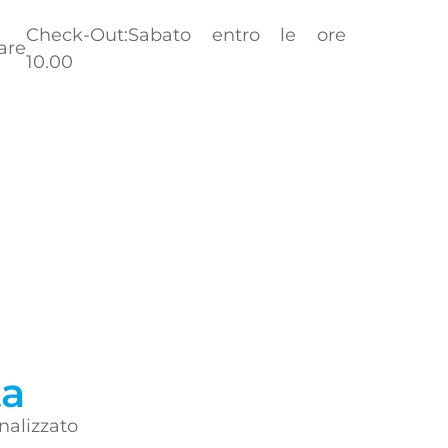
Check-Out:Sabato entro le ore
are
10.00
ta
nalizzato