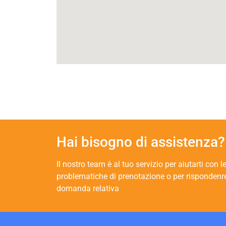
Hai bisogno di assistenza?
Il nostro team è al tuo servizio per aiutarti con l
problematiche di prenotazione o per rispondenr
domanda relativa