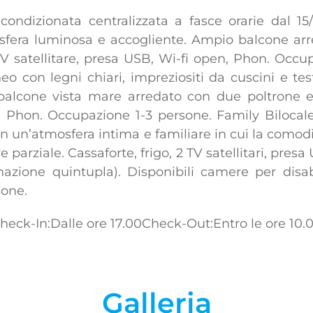
condizionata centralizzata a fasce orarie dal 1
sfera luminosa e accogliente. Ampio balcone arre
, TV satellitare, presa USB, Wi-fi open, Phon. Oc
o con legni chiari, impreziositi da cuscini e te
alcone vista mare arredato con due poltrone e t
en, Phon. Occupazione 1-3 persone. Family Biloc
in un’atmosfera intima e familiare in cui la como
 parziale. Cassaforte, frigo, 2 TV satellitari, pres
emazione quintupla). Disponibili camere per dis
sone.
heck-In:Dalle ore 17.00
Check-Out:Entro le ore 10.
Galleria