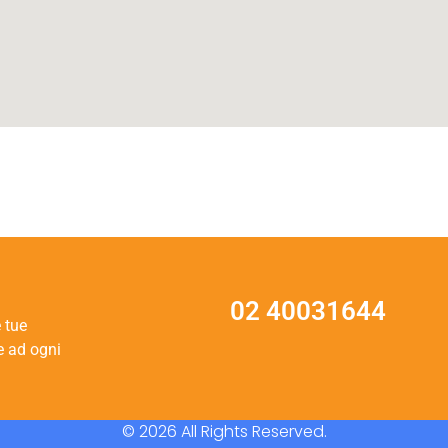
02 40031644
e tue
e ad ogni
© 2026 All Rights Reserved.