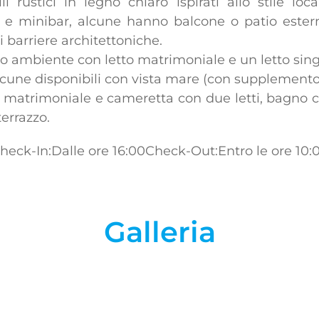
ustici in legno chiaro ispirati allo stile loc
e e minibar, alcune hanno balcone o patio esterno 
 barriere architettoniche.
 ambiente con letto matrimoniale e un letto sing
alcune disponibili con vista mare (con supplemento
matrimoniale e cameretta con due letti, bagno co
terrazzo.
heck-In:Dalle ore 16:00
Check-Out:Entro le ore 10:
Galleria