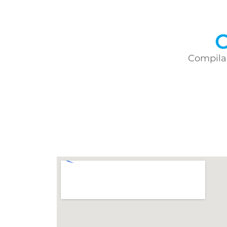
C
Compila 