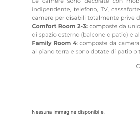
Le camere sono decorate con mobili r
indipendente, telefono, TV, cassafort
camere per disabili totalmente prive di
Comfort Room 2-3:
composte da unico
di spazio esterno (balcone o patio) e 
Family Room 4
: composte da camera 
al piano terra e sono dotate di patio o 
C
Nessuna immagine disponibile.