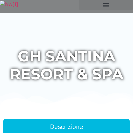
GH SANTINA
RESORT & SPA
Descrizione