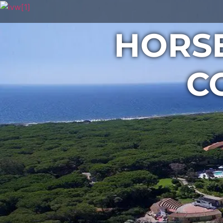
HORS
C