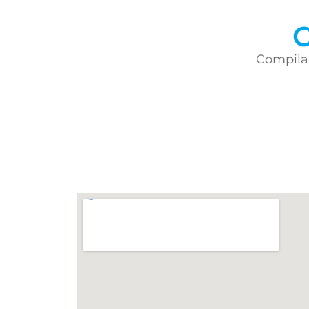
C
Compila 