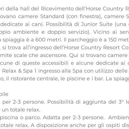
iori della hall del Ricevimento dell’Horse Country 
trovano camere Standard (con finestra), camere S
 dedicate ai cani. Possibilità di Junior Suite (
pio ambiente e doppio servizio). Vicino ai servi
La spiaggia è a 600 metri. Il parcheggio è a 150 metr
, si trova all’ingresso dell’Horse Country Resort Co
ramite scale che ascensore. Qui si trovano camere 
une di queste accessibili e alcune dedicate ai 
r Relax & Spa 1 ingresso alla Spa con utilizzo delle
o, il ristorante centrale, le piscine e i bar. La spia
bile
per 2-3 persone. Possibilità di aggiunta del 3° le
 un totale relax.
iscina o parco. Adatta per 2-3 persone. Ambienti 
otale relax. A disposizione anche per gli ospiti disa