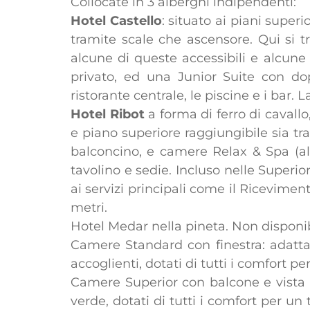
Collocate in 3 alberghi indipendenti:
Hotel Castello
: situato ai piani super
tramite scale che ascensore. Qui si 
alcune di queste accessibili e alcune
privato, ed una Junior Suite con dop
ristorante centrale, le piscine e i bar. 
Hotel Ribot
a forma di ferro di cavallo
e piano superiore raggiungibile sia t
balconcino, e camere Relax & Spa (alc
tavolino e sedie. Incluso nelle Superio
ai servizi principali come il Riceviment
metri.
Hotel Medar nella pineta. Non disponi
Camere Standard con finestra: adatta 
accoglienti, dotati di tutti i comfort per
Camere Superior con balcone e vista p
verde, dotati di tutti i comfort per un t