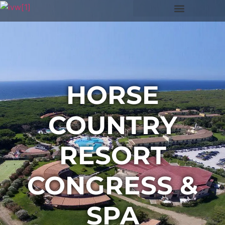
HORSE
COUNTRY
RESORT
CONGRESS &
SPA