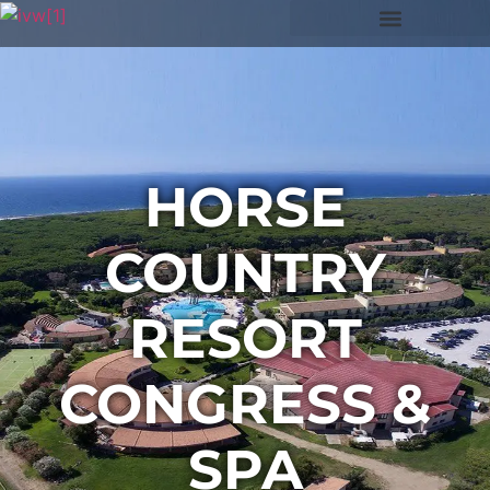
HORSE
COUNTRY
RESORT
CONGRESS &
SPA