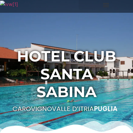
HOTEL CLUB
SANTA
SABINA
CAROVIGNO
VALLE D’ITRIA
PUGLIA