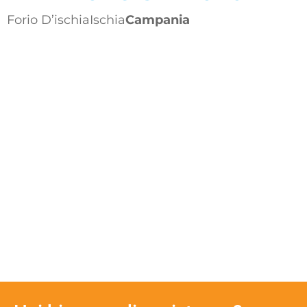
Forio D’ischia
Ischia
Campania