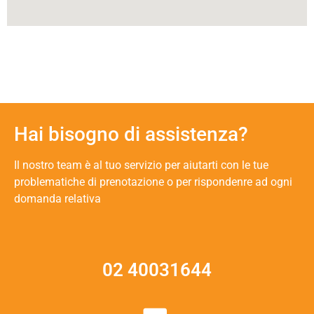
Hai bisogno di assistenza?
Il nostro team è al tuo servizio per aiutarti con le tue
problematiche di prenotazione o per rispondenre ad ogni
domanda relativa
02 40031644