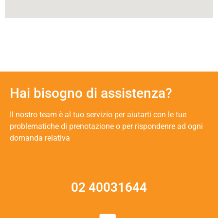
Hai bisogno di assistenza?
Il nostro team è al tuo servizio per aiutarti con le tue
problematiche di prenotazione o per rispondenre ad ogni
domanda relativa
02 40031644