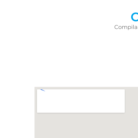
C
Compila 