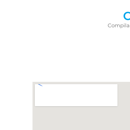
C
Compila 