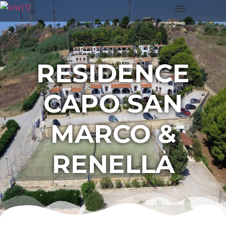
RESIDENCE
CAPO SAN
MARCO &
RENELLA