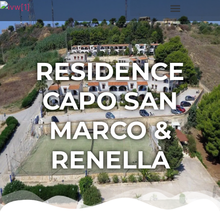
RESIDENCE
CAPO SAN
MARCO &
RENELLA