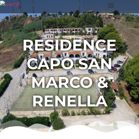
RESIDENCE
CAPO SAN
MARCO &
RENELLA