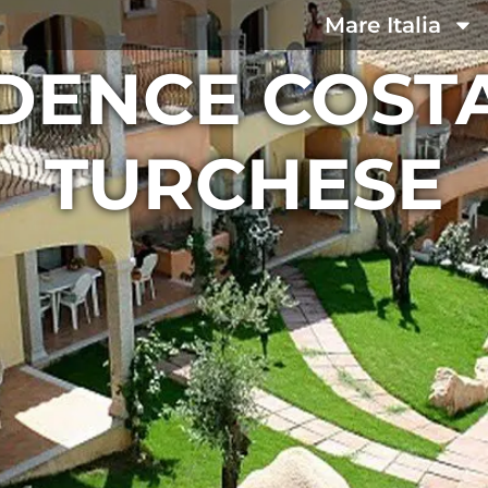
Mare Italia
DENCE COST
TURCHESE