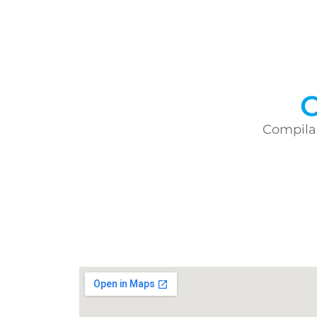
C
Compila 