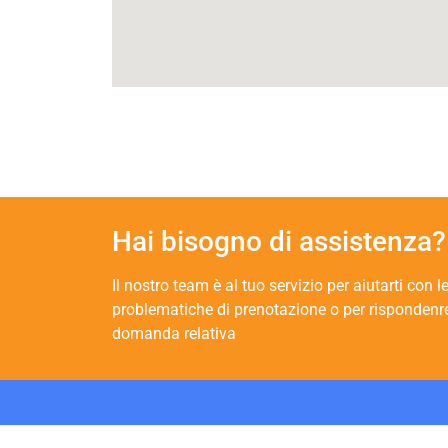
Hai bisogno di assistenza?
Il nostro team è al tuo servizio per aiutarti con l
problematiche di prenotazione o per rispondenr
domanda relativa