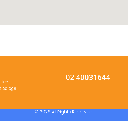
02 40031644
e tue
e ad ogni
© 2026 All Rights Reserved.