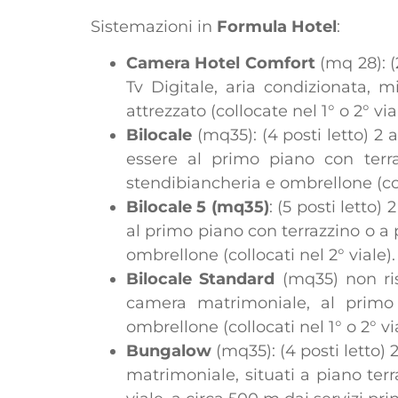
Sistemazioni in
Formula Hotel
:
Camera Hotel Comfort
(mq 28): (
Tv Digitale, aria condizionata, m
attrezzato (collocate nel 1° o 2° via
Bilocale
(mq35): (4 posti letto) 2
essere al primo piano con terra
stendibiancheria e ombrellone (coll
Bilocale 5 (mq35)
: (5 posti letto
al primo piano con terrazzino o a p
ombrellone (collocati nel 2° viale).
Bilocale Standard
(mq35) non rist
camera matrimoniale, al primo p
ombrellone (collocati nel 1° o 2° via
Bungalow
(mq35): (4 posti letto) 
matrimoniale, situati a piano terr