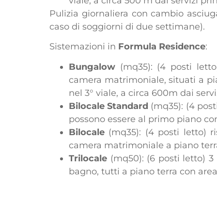
viale, a circa 500 m dai servizi prin
Pulizia giornaliera con cambio asciug
caso di soggiorni di due settimane).
Sistemazioni in
Formula Residence
:
Bungalow
(mq35): (4 posti letto
camera matrimoniale, situati a pia
nel 3° viale, a circa 600m dai serviz
Bilocale Standard
(mq35): (4 post
possono essere al primo piano con t
Bilocale
(mq35): (4 posti letto) r
camera matrimoniale a piano terra
Trilocale
(mq50): (6 posti letto) 
bagno, tutti a piano terra con area